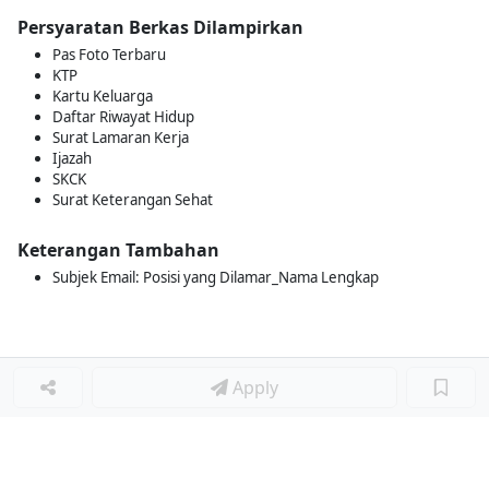
Persyaratan Berkas Dilampirkan
Pas Foto Terbaru
KTP
Kartu Keluarga
Daftar Riwayat Hidup
Surat Lamaran Kerja
Ijazah
SKCK
Surat Keterangan Sehat
Keterangan Tambahan
Subjek Email: Posisi yang Dilamar_Nama Lengkap
Apply
Loker Lainnya
■
Loker MANAGER CAFE