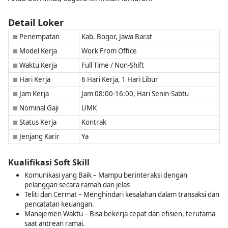
Detail Loker
Penempatan
Kab. Bogor, Jawa Barat
■
Model Kerja
Work From Office
■
Waktu Kerja
Full Time / Non-Shift
■
Hari Kerja
6 Hari Kerja, 1 Hari Libur
■
Jam Kerja
Jam 08:00-16:00, Hari Senin-Sabtu
■
Nominal Gaji
UMK
■
Status Kerja
Kontrak
■
Jenjang Karir
Ya
■
Kualifikasi Soft Skill
Komunikasi yang Baik – Mampu berinteraksi dengan
pelanggan secara ramah dan jelas
Teliti dan Cermat – Menghindari kesalahan dalam transaksi dan
pencatatan keuangan.
Manajemen Waktu – Bisa bekerja cepat dan efisien, terutama
saat antrean ramai.