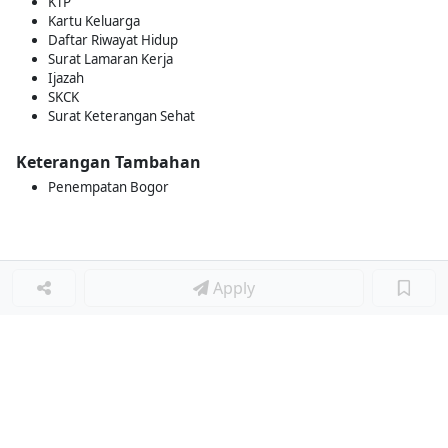
KTP
Kartu Keluarga
Daftar Riwayat Hidup
Surat Lamaran Kerja
Ijazah
SKCK
Surat Keterangan Sehat
Keterangan Tambahan
Penempatan Bogor
Apply
Loker Lainnya
■
Loker MANAGER CAFE
Loker SPV CAFE
Loker CAPTAIN CAFE
Loker BAR CAFE