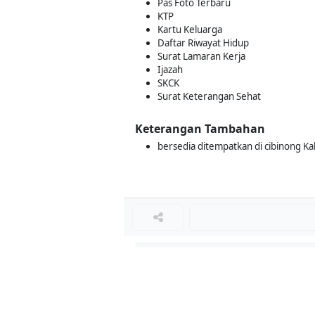
Pas Foto Terbaru
KTP
Kartu Keluarga
Daftar Riwayat Hidup
Surat Lamaran Kerja
Ijazah
SKCK
Surat Keterangan Sehat
Keterangan Tambahan
bersedia ditempatkan di cibinong K
Loker Lainnya
■
Loker MANAGER CAFE
Loker SPV CAFE
Loker CAPTAIN CAFE