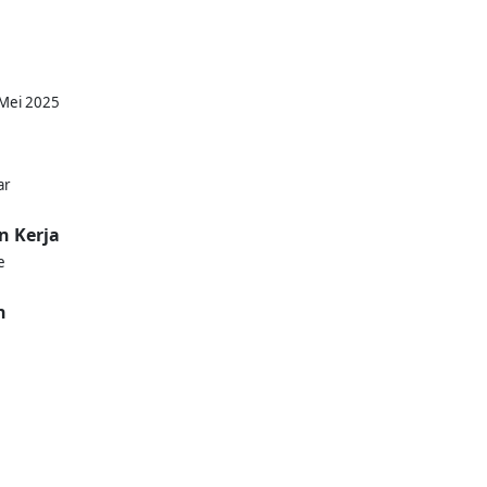
 Mei 2025
ar
n Kerja
e
n