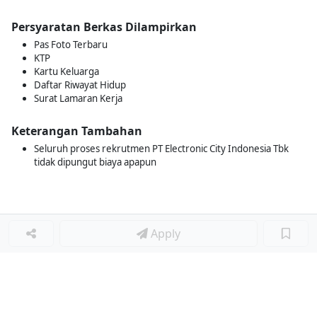
Persyaratan Berkas Dilampirkan
Pas Foto Terbaru
KTP
Kartu Keluarga
Daftar Riwayat Hidup
Surat Lamaran Kerja
Keterangan Tambahan
Seluruh proses rekrutmen PT Electronic City Indonesia Tbk
tidak dipungut biaya apapun
Apply
Loker Lainnya
■
Loker MANAGER CAFE
Loker SPV CAFE