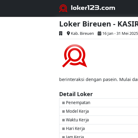
loker123.com
Loker Bireuen - KASI
Kab. Bireuen
16 Jan - 31 Mei 2025
berinteraksi dengan pasein. Mulai d
Detail Loker
Penempatan
■
Model Kerja
■
Waktu Kerja
■
Hari Kerja
■
Jam Kerja
■