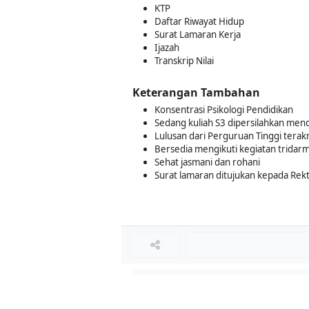
KTP
Daftar Riwayat Hidup
Surat Lamaran Kerja
Ijazah
Transkrip Nilai
Keterangan Tambahan
Konsentrasi Psikologi Pendidikan
Sedang kuliah S3 dipersilahkan men
Lulusan dari Perguruan Tinggi terakre
Bersedia mengikuti kegiatan tridar
Sehat jasmani dan rohani
Surat lamaran ditujukan kepada Rekt
Loker Lainnya
■
Loker MANAGER CAFE