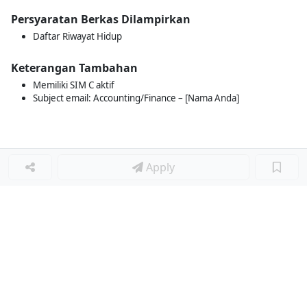
Persyaratan Berkas Dilampirkan
Daftar Riwayat Hidup
Keterangan Tambahan
Memiliki SIM C aktif
Subject email: Accounting/Finance – [Nama Anda]
Apply
Loker Lainnya
■
Loker HRGA JUNIOR STAFF
Loker CRM JUNIOR STAFF
Loker CASH AND BANK
Loker SHOP ASSISTANT
Loker ACCOUNTING
Loker TEKNIK MESIN (MECHANICAL ENGINEER)