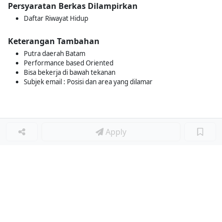
Persyaratan Berkas Dilampirkan
Daftar Riwayat Hidup
Keterangan Tambahan
Putra daerah Batam
Performance based Oriented
Bisa bekerja di bawah tekanan
Subjek email : Posisi dan area yang dilamar
Apply
Loker Lainnya
■
Loker HRGA JUNIOR STAFF
Loker CRM JUNIOR STAFF
Loker CASH AND BANK
Loker SHOP ASSISTANT
Loker ACCOUNTING