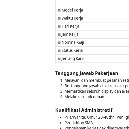
Model Kerja
■
Waktu Kerja
■
Hari Kerja
■
Jam Kerja
■
Nominal Gaji
■
Status Kerja
■
Jenjang Karir
■
Tanggung Jawab Pekerjaan
Melayani dan membuat pesanan seti
Bertanggung jawab atas transaksi p
Memastikan seluruh display dan area 
Melakukan stok opname
Kualifikasi Administratif
Pria/Wanita, Umur 20-40thn, Per Tgl
Pendidikan SMA
Pengalaman kerja tidak dipersyarat