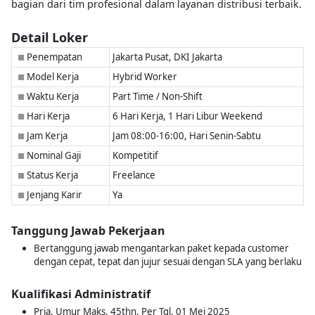
bagian dari tim profesional dalam layanan distribusi terbaik.
Detail Loker
Penempatan
Jakarta Pusat, DKI Jakarta
■
Model Kerja
Hybrid Worker
■
Waktu Kerja
Part Time / Non-Shift
■
Hari Kerja
6 Hari Kerja, 1 Hari Libur Weekend
■
Jam Kerja
Jam 08:00-16:00, Hari Senin-Sabtu
■
Nominal Gaji
Kompetitif
■
Status Kerja
Freelance
■
Jenjang Karir
Ya
■
Tanggung Jawab Pekerjaan
Bertanggung jawab mengantarkan paket kepada customer
dengan cepat, tepat dan jujur sesuai dengan SLA yang berlaku
Kualifikasi Administratif
Pria, Umur Maks. 45thn, Per Tgl. 01 Mei 2025