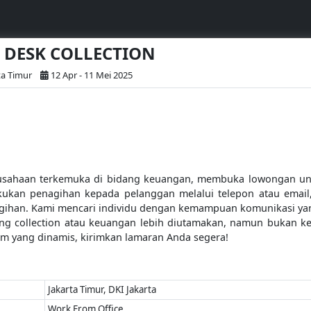
 - DESK COLLECTION
ta Timur
12 Apr - 11 Mei 2025
rusahaan terkemuka di bidang keuangan, membuka lowongan untuk
akukan penagihan kepada pelanggan melalui telepon atau emai
gihan. Kami mencari individu dengan kemampuan komunikasi yang 
ng collection atau keuangan lebih diutamakan, namun bukan ke
im yang dinamis, kirimkan lamaran Anda segera!
Jakarta Timur, DKI Jakarta
Work From Office