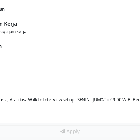
kan
n Kerja
nggu jam kerja
n
rtera, Atau bisa Walk In Interview setiap : SENIN - JUM’AT = 09:00 WIB. B
Apply