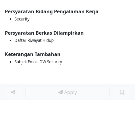
Persyaratan Bidang Pengalaman Kerja
Security
Persyaratan Berkas Dilampirkan
Daftar Riwayat Hidup
Keterangan Tambahan
Subjek Email: DW Security
Apply
Loker Lainnya
■
Loker MANAGER CAFE
Loker SPV CAFE
Loker CAPTAIN CAFE