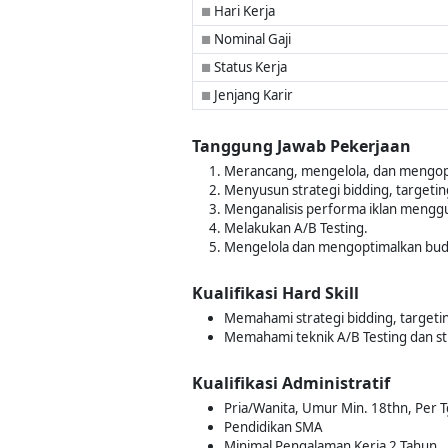
Hari Kerja
■
Nominal Gaji
■
Status Kerja
■
Jenjang Karir
■
Tanggung Jawab Pekerjaan
Merancang, mengelola, dan mengoptim
Menyusun strategi bidding, targetin
Menganalisis performa iklan menggun
Melakukan A/B Testing.
Mengelola dan mengoptimalkan budge
Kualifikasi Hard Skill
Memahami strategi bidding, targetin
Memahami teknik A/B Testing dan st
Kualifikasi Administratif
Pria/Wanita, Umur Min. 18thn, Per T
Pendidikan SMA
Minimal Pengalaman Kerja 2 Tahun