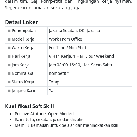
dalam tim. Gaji kompetitif dan lingkungan kerja nyaman.
Segera kirim lamaran sekarang juga!
Detail Loker
Penempatan
Jakarta Selatan, DKI Jakarta
■
Model Kerja
Work From Office
■
Waktu Kerja
Full Time / Non-Shift
■
Hari Kerja
6 Hari Kerja, 1 Hari Libur Weekend
■
Jam Kerja
Jam 08:00-16:00, Hari Senin-Sabtu
■
Nominal Gaji
Kompetitif
■
Status Kerja
Tetap
■
Jenjang Karir
Ya
■
Kualifikasi Soft Skill
Positive Attitude, Open Minded
Rajin, teliti, cekatan, jujur dan disiplin
Memiliki kemauan untuk belajar dan meningkatkan skill