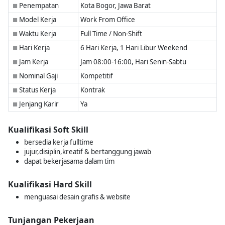
Penempatan
Kota Bogor, Jawa Barat
■
Model Kerja
Work From Office
■
Waktu Kerja
Full Time / Non-Shift
■
Hari Kerja
6 Hari Kerja, 1 Hari Libur Weekend
■
Jam Kerja
Jam 08:00-16:00, Hari Senin-Sabtu
■
Nominal Gaji
Kompetitif
■
Status Kerja
Kontrak
■
Jenjang Karir
Ya
■
Kualifikasi Soft Skill
bersedia kerja fulltime
jujur,disiplin,kreatif & bertanggung jawab
dapat bekerjasama dalam tim
Kualifikasi Hard Skill
menguasai desain grafis & website
Tunjangan Pekerjaan