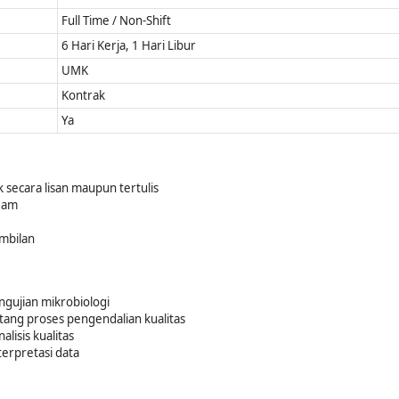
Full Time / Non-Shift
6 Hari Kerja, 1 Hari Libur
UMK
Kontrak
Ya
k secara lisan maupun tertulis
eam
mbilan
gujian mikrobiologi
ng proses pengendalian kualitas
alisis kualitas
nterpretasi data