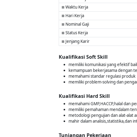
Waktu Kerja
■
Hari Kerja
■
Nominal Gaji
■
Status Kerja
■
Jenjang Karir
■
Kualifikasi Soft Skill
memiliki komunikasi yang efektif bai
kemampuan bekerjasama dengan t
memahami standar regulasi produk
memiliki problem-solving dan penga
Kualifikasi Hard Skill
memahami GMP,HACCP,halal dan pen
memiliki pemahaman mendalam tenta
metodologi pengujian dan alat-alat an
mahir dalam analisis,statistika,dan i
Tunjangan Pekerjaan