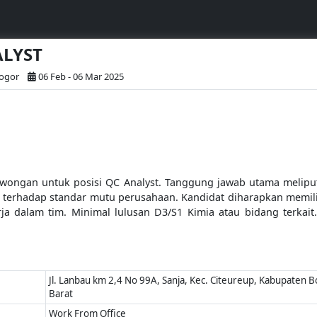
ALYST
Bogor
06 Feb - 06 Mar 2025
ongan untuk posisi QC Analyst. Tanggung jawab utama meliputi 
 terhadap standar mutu perusahaan. Kandidat diharapkan memi
erja dalam tim. Minimal lulusan D3/S1 Kimia atau bidang terkai
Jl. Lanbau km 2,4 No 99A, Sanja, Kec. Citeureup, Kabupaten B
Barat
Work From Office