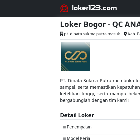
loker123.com
Loker Bogor - QC AN
pt. dinata sukma putra masuk
Kab. 
PT. Dinata Sukma Putra membuka low
sampel, serta memastikan kepatuhan
ketelitian tinggi, serta mampu bek
bergabunglah dengan tim kami!
Detail Loker
Penempatan
■
Model Kerja
■