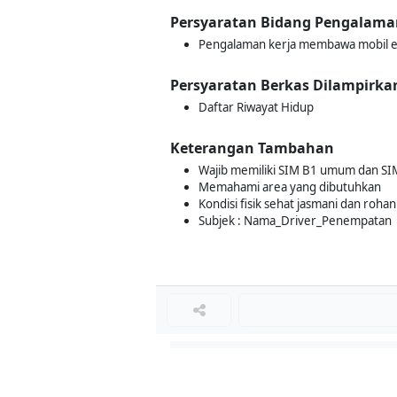
Persyaratan Bidang Pengalama
Pengalaman kerja membawa mobil e
Persyaratan Berkas Dilampirka
Daftar Riwayat Hidup
Keterangan Tambahan
Wajib memiliki SIM B1 umum dan SIM
Memahami area yang dibutuhkan
Kondisi fisik sehat jasmani dan rohan
Subjek : Nama_Driver_Penempatan
Loker Lainnya
■
Loker MANAGER CAFE