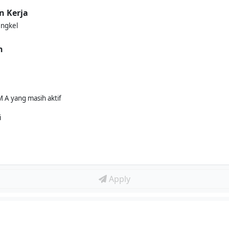
n Kerja
ngkel
n
 A yang masih aktif
i
Apply