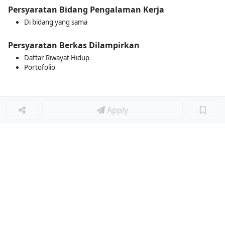
Persyaratan Bidang Pengalaman Kerja
Di bidang yang sama
Persyaratan Berkas Dilampirkan
Daftar Riwayat Hidup
Portofolio
Apply
Loker Lainnya
■
Loker MANAGER CAFE
Loker SPV CAFE
Loker CAPTAIN CAFE
Loker BAR CAFE
Loker WAITERSS
Loker STEWARD
Loker KARYAWAN TOKO SERABUTAN
Loker MARKETING FORWARDING