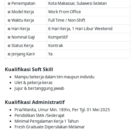
Penempatan
Kota Makassar, Sulawesi Selatan
■
Model Kerja
Work From Office
■
Waktu Kerja
Full Time / Non-Shift
■
Hari Kerja
6 Hari Kerja, 1 Hari Libur Weekend
■
Nominal Gaji
Kompetitif
■
Status Kerja
Kontrak
■
Jenjang Karir
Ya
■
Kualifikasi Soft Skill
Mampu bekerja dalam tim maupun individu
Ulet & pekerja keras
Jujur & bertanggung jawab
Kualifikasi Administratif
Pria/Wanita, Umur Min. 18thn, Per Tgl. 01 Mei 2025
Pendidikan SMA /Sederajat
Minimal Pengalaman Kerja 1 Tahun
Fresh Graduate Dipersilakan Melamar