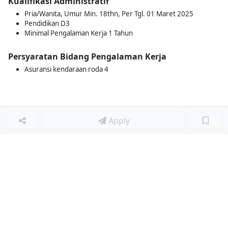
Kualifikasi Administratif
Pria/Wanita, Umur Min. 18thn, Per Tgl. 01 Maret 2025
Pendidikan D3
Minimal Pengalaman Kerja 1 Tahun
Persyaratan Bidang Pengalaman Kerja
Asuransi kendaraan roda 4
Apply
Loker Lainnya
■
Loker MANAGER CAFE
Loker SPV CAFE
Loker CAPTAIN CAFE
Loker BAR CAFE
Loker WAITERSS
Loker STEWARD
Loker KARYAWAN TOKO SERABUTAN