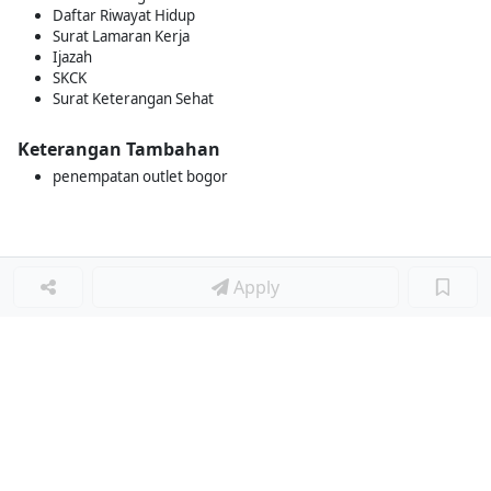
Daftar Riwayat Hidup
Surat Lamaran Kerja
Ijazah
SKCK
Surat Keterangan Sehat
Keterangan Tambahan
penempatan outlet bogor
Apply
Loker Lainnya
■
Loker MANAGER CAFE
Loker SPV CAFE
Loker CAPTAIN CAFE
Loker BAR CAFE
Loker WAITERSS
Loker STEWARD