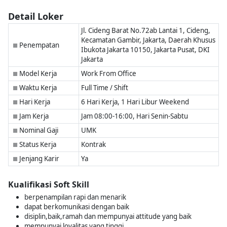
Detail Loker
Jl. Cideng Barat No.72ab Lantai 1, Cideng,
Kecamatan Gambir, Jakarta, Daerah Khusus
Penempatan
■
Ibukota Jakarta 10150, Jakarta Pusat, DKI
Jakarta
Model Kerja
Work From Office
■
Waktu Kerja
Full Time / Shift
■
Hari Kerja
6 Hari Kerja, 1 Hari Libur Weekend
■
Jam Kerja
Jam 08:00-16:00, Hari Senin-Sabtu
■
Nominal Gaji
UMK
■
Status Kerja
Kontrak
■
Jenjang Karir
Ya
■
Kualifikasi Soft Skill
berpenampilan rapi dan menarik
dapat berkomunikasi dengan baik
disiplin,baik,ramah dan mempunyai attitude yang baik
mempunyai loyalitas yang tinggi