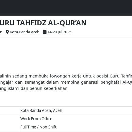
GURU TAHFIDZ AL-QUR’AN
in
Kota Banda Aceh
14-20 Jul 2025
halihin sedang membuka lowongan kerja untuk posisi Guru Tahfidz
gajar dan semangat dalam membina generasi penghafal Al-Qur
ang islami dan penuh keberkahan.
Kota Banda Aceh, Aceh
Work From Office
Full Time / Non-Shift