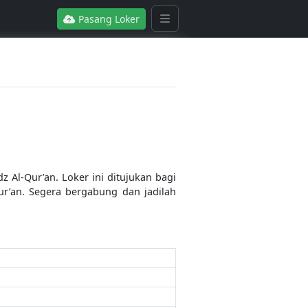
Pasang Loker
 Al-Qur’an. Loker ini ditujukan bagi
’an. Segera bergabung dan jadilah