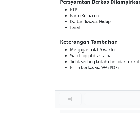
Persyaratan Berkas Dilampirka
KTP
Kartu Keluarga
Daftar Riwayat Hidup
Ijazah
Keterangan Tambahan
Menjaga shalat 5 waktu
Siap tinggal di asrama
Tidak sedang kuliah dan tidak terikat
Kirim berkas via WA (PDF)
Loker Lainnya
■
Loker HRGA JUNIOR STAFF
Loker CRM JUNIOR STAFF
Loker CASH AND BANK