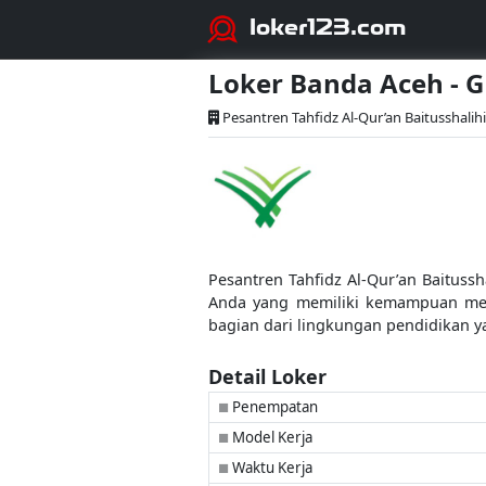
loker123.com
Loker Banda Aceh - 
Pesantren Tahfidz Al-Qur’an Baitusshalih
Pesantren Tahfidz Al-Qur’an Baituss
Anda yang memiliki kemampuan men
bagian dari lingkungan pendidikan y
Detail Loker
Penempatan
■
Model Kerja
■
Waktu Kerja
■