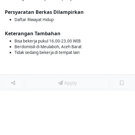
Persyaratan Berkas Dilampirkan
Daftar Riwayat Hidup
Keterangan Tambahan
Bisa bekerja pukul 16.00-23.00 WIB
Berdomisili di Meulaboh, Aceh Barat
Tidak sedang bekerja di tempat lain
Apply
Loker Lainnya
■
Loker HRGA JUNIOR STAFF
Loker CRM JUNIOR STAFF
Loker CASH AND BANK
Loker SHOP ASSISTANT
Loker ACCOUNTING