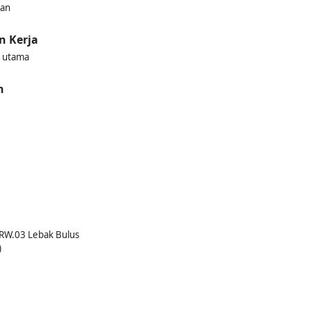
kan
n Kerja
h utama
n
/RW.03 Lebak Bulus
)