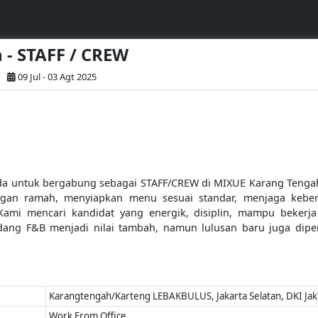
 - STAFF / CREW
09 Jul - 03 Agt 2025
 untuk bergabung sebagai STAFF/CREW di MIXUE Karang Tengah, 
an ramah, menyiapkan menu sesuai standar, menjaga kebers
. Kami mencari kandidat yang energik, disiplin, mampu beker
idang F&B menjadi nilai tambah, namun lulusan baru juga dipe
Karangtengah/Karteng LEBAKBULUS, Jakarta Selatan, DKI Jak
Work From Office