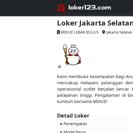
loker123.com
Loker Jakarta Selatan
MIXUE LEBAK BULUS
Jakarta Selatan
Kami membuka kesempatan bagi Anda
mencakup melayani pelanggan deng
operasional outlet berjalan lancar
pelayanan tinggi. Pengalaman di b
tumbuh bersama MIXUE!
Detail Loker
Penempatan
■
Model Kerja
■