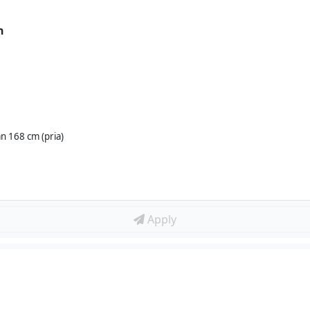
n
n 168 cm (pria)
Apply