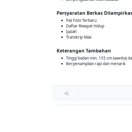
Persyaratan Berkas Dilampirka
Pas Foto Terbaru
Daftar Riwayat Hidup
Ijazah
Transkrip Nilai
Keterangan Tambahan
Tinggi badan min. 155 cm (wanita) da
Berpenampilan rapi dan menarik
Loker Lainnya
■
Loker MANAGER CAFE
Loker SPV CAFE
Loker CAPTAIN CAFE