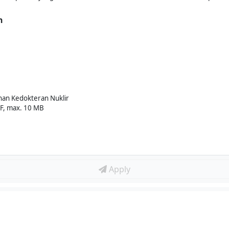
n
anan Kedokteran Nuklir
DF, max. 10 MB
Apply