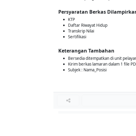
Persyaratan Berkas Dilampirka
KTP
Daftar Riwayat Hidup
Transkrip Nilai
Sertifikasi
Keterangan Tambahan
Bersedia ditempatkan di unit pelay
Kirim berkas lamaran dalam 1 file P
Subjek : Nama_Posisi
Loker Lainnya
■
Loker MANAGER CAFE
Loker SPV CAFE