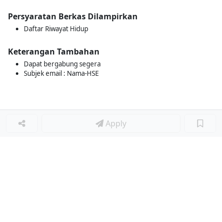
Persyaratan Berkas Dilampirkan
Daftar Riwayat Hidup
Keterangan Tambahan
Dapat bergabung segera
Subjek email : Nama-HSE
Apply
Loker Lainnya
■
Loker MANAGER CAFE
Loker SPV CAFE
Loker CAPTAIN CAFE
Loker BAR CAFE
Loker WAITERSS
Loker STEWARD