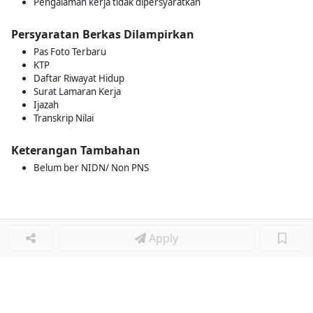
Pengalaman kerja tidak dipersyaratkan
Persyaratan Berkas Dilampirkan
Pas Foto Terbaru
KTP
Daftar Riwayat Hidup
Surat Lamaran Kerja
Ijazah
Transkrip Nilai
Keterangan Tambahan
Belum ber NIDN/ Non PNS
Apply
Loker Lainnya
■
Loker MANAGER CAFE
Loker SPV CAFE