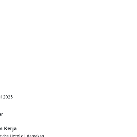
il 2025
ar
n Kerja
vice Hotel di utamakan