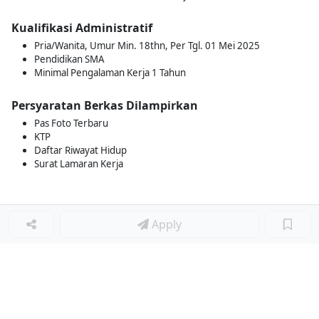
Kualifikasi Administratif
Pria/Wanita, Umur Min. 18thn, Per Tgl. 01 Mei 2025
Pendidikan SMA
Minimal Pengalaman Kerja 1 Tahun
Persyaratan Berkas Dilampirkan
Pas Foto Terbaru
KTP
Daftar Riwayat Hidup
Surat Lamaran Kerja
Apply
Loker Lainnya
■
Loker MANAGER CAFE
Loker SPV CAFE
Loker CAPTAIN CAFE