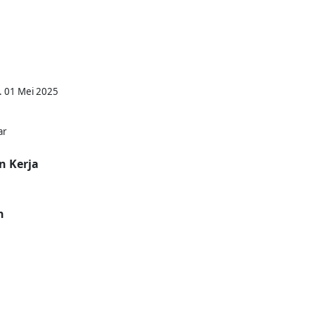
. 01 Mei 2025
ar
n Kerja
n