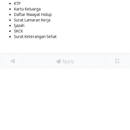
KTP
Kartu Keluarga
Daftar Riwayat Hidup
Surat Lamaran Kerja
Ijazah
SKCK
Surat Keterangan Sehat
Apply
Loker Lainnya
■
Loker MANAGER CAFE
Loker SPV CAFE
Loker CAPTAIN CAFE
Loker BAR CAFE
Loker WAITERSS
Loker STEWARD
Loker KARYAWAN TOKO SERABUTAN
Loker MARKETING FORWARDING