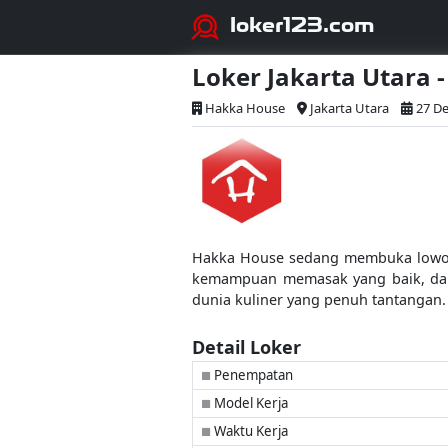
loker123.com
Loker Jakarta Utara 
Hakka House
Jakarta Utara
27 De
Hakka House sedang membuka lowonga
kemampuan memasak yang baik, dan
dunia kuliner yang penuh tantangan. 
Detail Loker
Penempatan
■
Model Kerja
■
Waktu Kerja
■