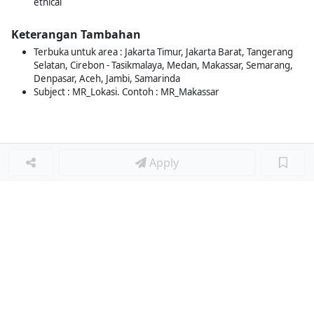
ethical
Keterangan Tambahan
Terbuka untuk area : Jakarta Timur, Jakarta Barat, Tangerang
Selatan, Cirebon - Tasikmalaya, Medan, Makassar, Semarang,
Denpasar, Aceh, Jambi, Samarinda
Subject : MR_Lokasi. Contoh : MR_Makassar
Apply
Loker Lainnya
■
Loker MANAGER CAFE
Loker SPV CAFE
Loker CAPTAIN CAFE
Loker BAR CAFE
Loker WAITERSS
Loker STEWARD
Loker KARYAWAN TOKO SERABUTAN