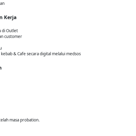
kan
n Kerja
di Outlet
an customer
u
bab & Cafe secara digital melalui medsos
n
etelah masa probation.