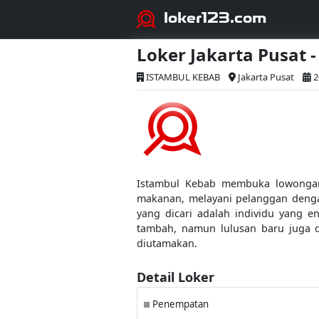
loker123.com
Loker Jakarta Pusat
ISTAMBUL KEBAB
Jakarta Pusat
2
Istambul Kebab membuka lowongan 
makanan, melayani pelanggan dengan
yang dicari adalah individu yang en
tambah, namun lulusan baru juga 
diutamakan.
Detail Loker
Penempatan
■