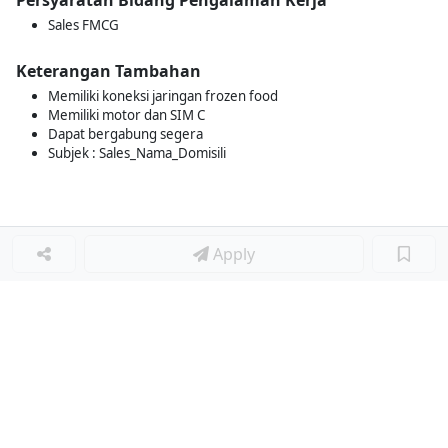
Persyaratan Bidang Pengalaman Kerja
Sales FMCG
Keterangan Tambahan
Memiliki koneksi jaringan frozen food
Memiliki motor dan SIM C
Dapat bergabung segera
Subjek : Sales_Nama_Domisili
Apply
Loker Lainnya
■
Loker MANAGER CAFE
Loker SPV CAFE
Loker CAPTAIN CAFE
Loker BAR CAFE
Loker WAITERSS
Loker STEWARD