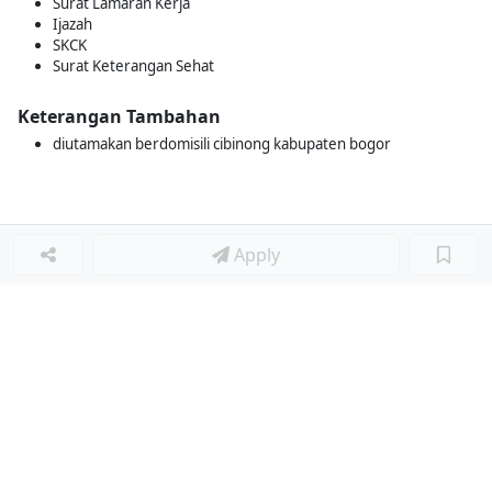
Surat Lamaran Kerja
Ijazah
SKCK
Surat Keterangan Sehat
Keterangan Tambahan
diutamakan berdomisili cibinong kabupaten bogor
Apply
Loker Lainnya
■
Loker MANAGER CAFE
Loker SPV CAFE
Loker CAPTAIN CAFE
Loker BAR CAFE
Loker WAITERSS
Loker STEWARD
Loker KARYAWAN TOKO SERABUTAN