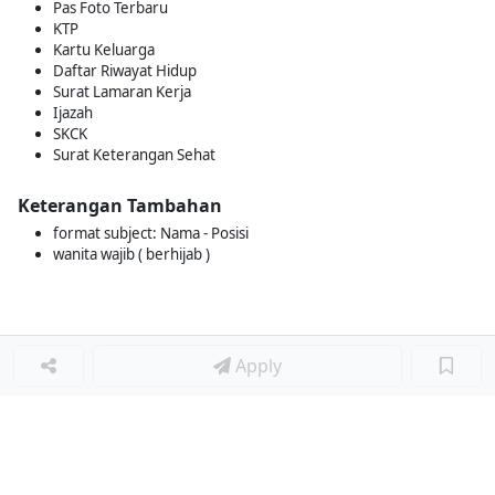
Pas Foto Terbaru
KTP
Kartu Keluarga
Daftar Riwayat Hidup
Surat Lamaran Kerja
Ijazah
SKCK
Surat Keterangan Sehat
Keterangan Tambahan
format subject: Nama - Posisi
wanita wajib ( berhijab )
Apply
Loker Lainnya
■
Loker MANAGER CAFE
Loker SPV CAFE