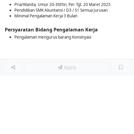
Pria/Wanita, Umur 20-30thn, Per Tgl. 20 Maret 2025
Pendidikan SMK Akuntansi / D3 / S1 Semua Jurusan
Minimal Pengalaman Kerja 3 Bulan
Persyaratan Bidang Pengalaman Kerja
Pengalaman mengurus barang Konsinyasi
Apply
Loker Lainnya
■
Loker MANAGER CAFE
Loker SPV CAFE
Loker CAPTAIN CAFE
Loker BAR CAFE
Loker WAITERSS
Loker STEWARD
Loker KARYAWAN TOKO SERABUTAN